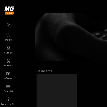
Home
Înapoi
Înapoi
Cursuri
Wikigamer
Mai multe
Jocuri
App
Antrenori
Se încarcă...
Personaje
Despre Noi
eBooks
Francize
Confidențialitate
Evaluări
Colecții
Termeni de utilizare
Trasee de Carieră