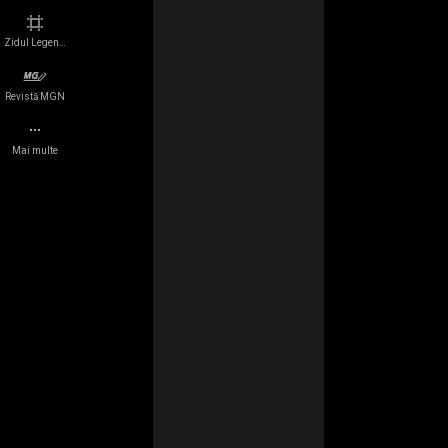
Evenimente
Dezvăluirea juridică
Zidul Legendelor
Platforme
Politica de cookie-uri
Revistă MGN
Companii
Cariere
Mai multe
Quizzes
Presa
Echipe e-Sports
Stare de rețea
Jucători
Roadmap
Echipă
Contactați-ne